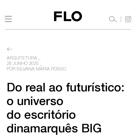
ARQUITETURA
29 JUNHO 2025
 _ 

POR SILVANA MARIA ROSSO
Do real ao futurístico: 
o universo

do escritório 
dinamarquês BIG